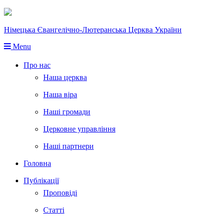
Німецька Євангелічно-Лютеранська Церква України
Menu
Про нас
Наша церква
Наша віра
Наші громади
Церковне управління
Наші партнери
Головна
Публікації
Проповіді
Статті