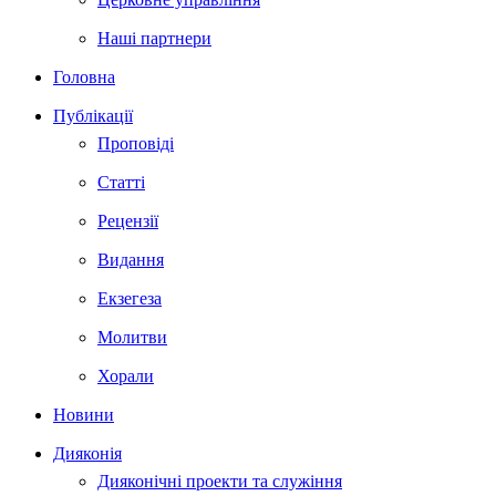
Наші партнери
Головна
Публікації
Проповіді
Статті
Рецензії
Видання
Екзегеза
Молитви
Хорали
Новини
Дияконія
Дияконічні проекти та служіння