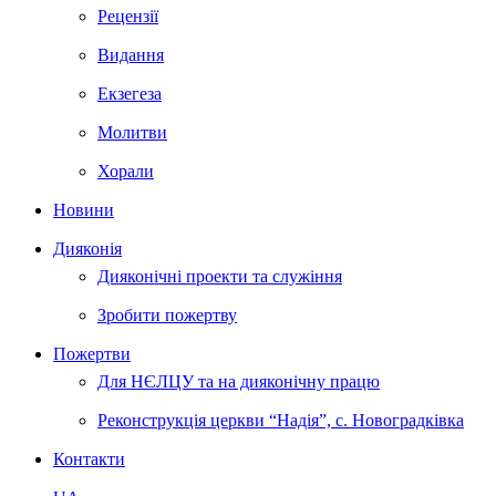
Рецензії
Видання
Екзегеза
Молитви
Хорали
Новини
Дияконія
Дияконічні проекти та служіння
Зробити пожертву
Пожертви
Для НЄЛЦУ та на дияконічну працю
Реконструкція церкви “Надія”, с. Новоградківка
Контакти