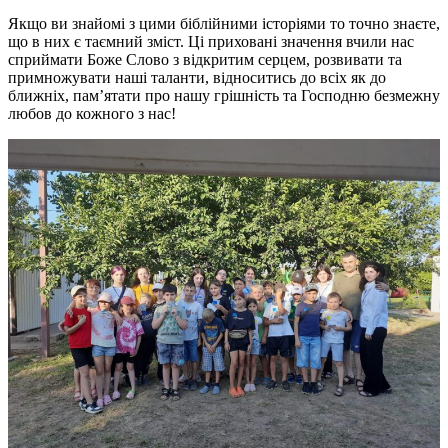
Якщо ви знайомі з цими біблійними історіями то точно знаєте,
що в них є таємний зміст. Ці приховані значення вчили нас
сприймати Боже Слово з відкритим серцем, розвивати та
примножувати наші таланти, відноситись до всіх як до
ближніх, памʼятати про нашу грішність та Господню безмежну
любов до кожного з нас!