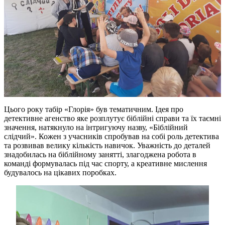
Цього року табір «Глорія» був тематичним. Ідея про
детективне агенство яке розплутує біблійні справи та їх таємні
значення, натякнуло на інтригуючу назву, «Біблійний
слідчий». Кожен з учасників спробував на собі роль детектива
та розвивав велику кількість навичок. Уважність до деталей
знадобилась на біблійному занятті, злагоджена робота в
команді формувалась під час спорту, а креативне мислення
будувалось на цікавих поробках.