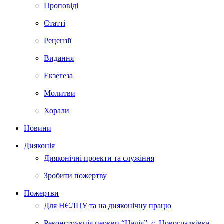
Проповіді
Статті
Рецензії
Видання
Екзегеза
Молитви
Хорали
Новини
Дияконія
Дияконічні проекти та служіння
Зробити пожертву
Пожертви
Для НЄЛЦУ та на дияконічну працю
Реконструкція церкви “Надія”, с. Новоградківка