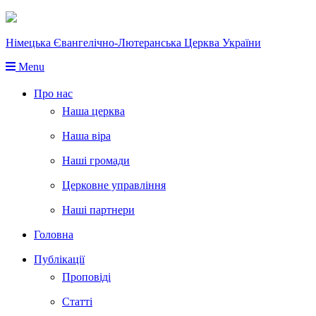
Німецька Євангелічно-Лютеранська Церква України
Menu
Про нас
Наша церква
Наша віра
Наші громади
Церковне управління
Наші партнери
Головна
Публікації
Проповіді
Статті