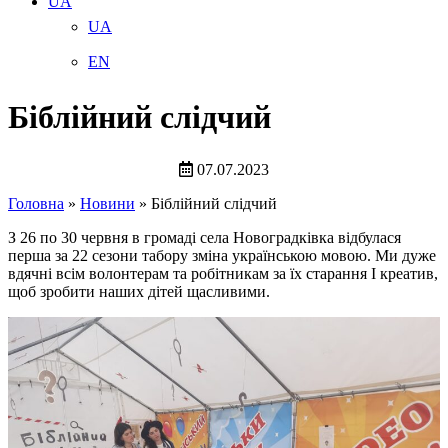
UA
UA
EN
Біблійний слідчий
07.07.2023
Головна
»
Новини
»
Біблійний слідчий
З 26 по 30 червня в громаді села Новоградківка відбулася
перша за 22 сезони табору зміна українською мовою. Ми дуже
вдячні всім волонтерам та робітникам за їх старання I креатив,
щоб зробити наших дітей щасливими.