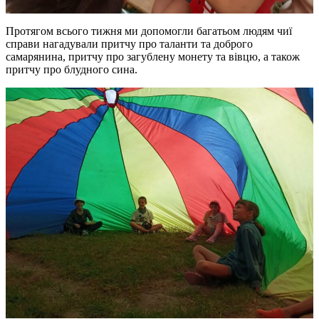
Протягом всього тижня ми допомогли багатьом людям чиї
справи нагадували притчу про таланти та доброго
самарянина, притчу про загублену монету та вівцю, а також
притчу про блудного сина.