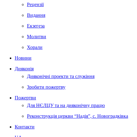
Рецензії
Видання
Екзегеза
Молитви
Хорали
Новини
Дияконія
Дияконічні проекти та служіння
Зробити пожертву
Пожертви
Для НЄЛЦУ та на дияконічну працю
Реконструкція церкви “Надія”, с. Новоградківка
Контакти